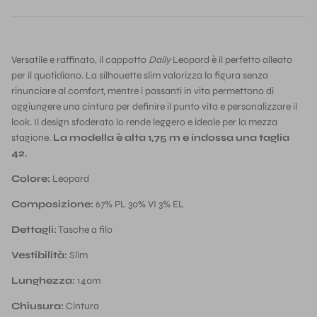
Versatile e raffinato, il cappotto
Daily
Leopard è il perfetto alleato
per il quotidiano. La silhouette slim valorizza la figura senza
rinunciare al comfort, mentre i passanti in vita permettono di
aggiungere una cintura per definire il punto vita e personalizzare il
look. Il design sfoderato lo rende leggero e ideale per la mezza
stagione.
La modella è alta 1,75 m e indossa una taglia
42.
Colore:
Leopard
Composizione:
67% PL 30% VI 3% EL
Dettagli:
Tasche a filo
Vestibilità:
Slim
Lunghezza:
140m
Chiusura:
Cintura