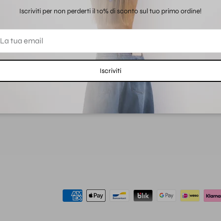
Iscriviti per non perderti il 10% di sconto sul tuo primo ordine!
LINK VELOCI
, 59100 Prato
Informazioni Legali
Privacy Policy
Resi e rimborsi
Iscriviti
Termini e Condizioni