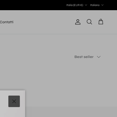
Paese/Regione
Lingua
Italia (EUR €)
Italiano
Contatti
Account
Carrello
Cerca
Ordina per
Best seller
Chiudi