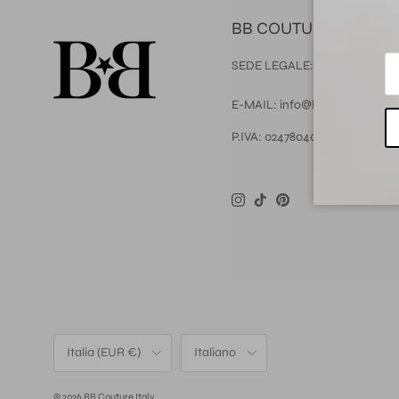
BB COUTURE
SEDE LEGALE: Via Ferrucci 203
E-MAIL: info@bbcouture.it
P.IVA: 02478040971
Instagram
TikTok
Pinterest
Paese/Regione
Lingua
Italia (EUR €)
Italiano
© 2026
BB Couture Italy
.